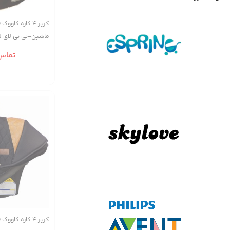
کریر ۴ کاره ک
ماشین-نی نی لای 
حمل)
تماس
کریر ۴ کاره کا