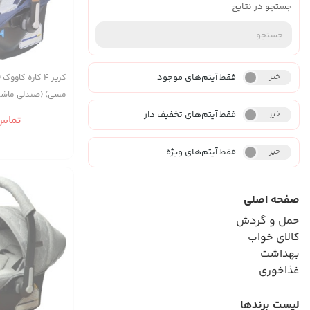
جستجو در نتایج
فقط آیتم‌های موجود
خیر
بله
کریر ۴ کاره کا
مسی) (صندلی ماشی
کودک-وسیله حمل)
فقط آیتم‌های تخفیف دار
خیر
بله
تماس
فقط آیتم‌های ویژه
خیر
بله
صفحه اصلی
حمل و گردش
کالای خواب
بهداشت
غذاخوری
لیست برندها