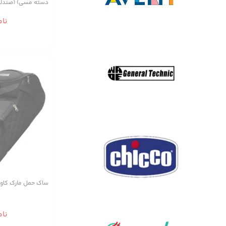
دسته مسی) (صندلی
لای-مبل کودک-وس
نا
ساک حمل مارک کاووک Kavok (
نا