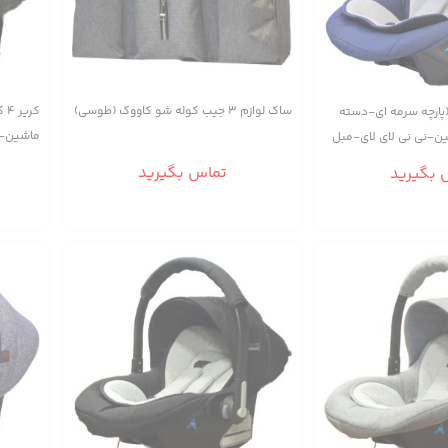
ساک لوازم ۳ جیب کوله شو کاووک (طوسی)
کر
ووک (پارچه سرمه ای-دسته
ماشین-ن
ن-نی نی لای لای-مبل
حمل)
تماس بگیرید
 بگیرید