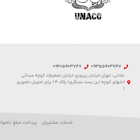
09205903747
09355903747
نشانی: تهران خیابان پیروزی خیابان جعفرنژاد کوچه عبدائی
انتهای کوچه (بن بست عسگری) پلاک 4 ( برای تحویل حضوری
)
خدمات مشتریان
پرداخت مبلغ دلخواه