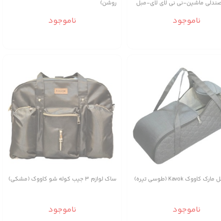
ندلی ماشین-نی نی لای لای-مبل
روشن)
سیله حمل)
ناموجود
ناموجود
کاووک Kavok (طوسی تیره)
ساک لوازم ۳ جیب کوله شو کاووک (مشکی)
ناموجود
ناموجود