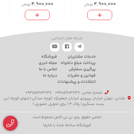
4,900,000
4,900,000
تومان
تومان
شبکه های اجتماعی
خدمات مشتریان
فروشگاه
پرداخت مبلغ دلخواه
مجله خبری
پیگیری سفارش
تماس با ما
قوانین و مقررات
درباره ما
انتقادات و پیشنهادات
شماره تماس‌: 09205903747
09355903747
نشانی: تهران خیابان پیروزی خیابان جعفرنژاد کوچه عبدائی انتهای کوچه (بن
بست عسگری) پلاک 4 ( برای تحویل حضوری )
تمامی حقوق برای نی نی کامل محفوظ است
فروشگاه ساخته شده با شاپفا