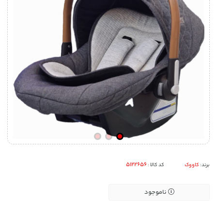
برند:
کاووک
کد کالا :
ناموجود