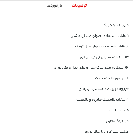
توضیحات
بازخوردها
کریر ۴ کاره کاووک
۱) قابلیت استفاده بعنوان صندلی ماشین
۲) قابلیت استفاده بعنوان مبل کودک
۳) استفاده بعنوان نی نی لای لای
۴) استفاده بجای ساک حمل و برای حمل و نقل نوزاد
⭐وزن فوق العاده سبک
⭐پارچه دوبل ضد حساسیت پنبه ای
⭐اسکلت پلاستیک فشرده و باکیفیت
قیمت مناسب
در ۴ رنگ متنوع
قابلیت ست کردن با ساک لوازم