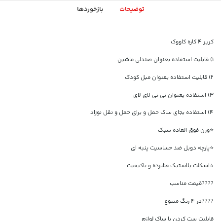
توضیحات
بازخوردها
کریر ۴ کاره کاووک
۱) قابلیت استفاده بعنوان صندلی ماشین
۲) قابلیت استفاده بعنوان مبل کودک
۳) استفاده بعنوان نی نی لای لای
۴) استفاده بجای ساک حمل و برای حمل و نقل نوزاد
⭐وزن فوق العاده سبک
⭐پارچه دوبل ضد حساسیت پنبه ای
⭐اسکلت پلاستیک فشرده و باکیفیت
????قیمت مناسب
????در ۴ رنگ متنوع
قابلیت ست کردن با ساک لوازم