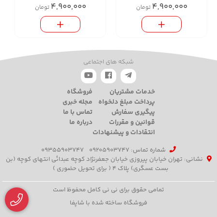
4,900,000
4,900,000
تومان
تومان
شبکه های اجتماعی
خدمات مشتریان
فروشگاه
پرداخت مبلغ دلخواه
مجله خبری
پیگیری سفارش
تماس با ما
قوانین و مقررات
درباره ما
انتقادات و پیشنهادات
شماره تماس‌: 09205903747
09355903747
نشانی: تهران خیابان پیروزی خیابان جعفرنژاد کوچه عبدائی انتهای کوچه (بن
بست عسگری) پلاک 4 ( برای تحویل حضوری )
تمامی حقوق برای نی نی کامل محفوظ است
فروشگاه ساخته شده با شاپفا