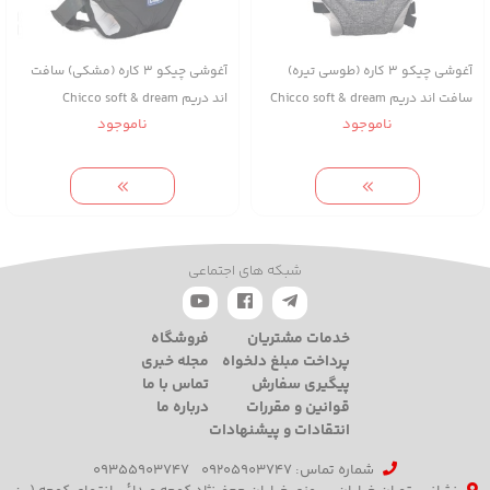
آغوشی چیکو 3 کاره (طوسی تیره)
آغوشی چیکو 3 کاره (مشکی) سافت
سافت اند دریم Chicco soft & dream
اند دریم Chicco soft & dream
ناموجود
ناموجود
شبکه های اجتماعی
خدمات مشتریان
فروشگاه
پرداخت مبلغ دلخواه
مجله خبری
پیگیری سفارش
تماس با ما
قوانین و مقررات
درباره ما
انتقادات و پیشنهادات
شماره تماس‌: 09205903747
09355903747