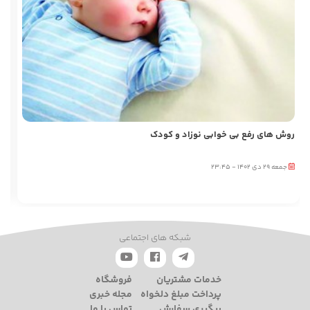
روش های رفع بی خوابی نوزاد و کودک
کا
جمعه 29 دی 1402 - 23:45
ادامه...
شبکه های اجتماعی
خدمات مشتریان
فروشگاه
پرداخت مبلغ دلخواه
مجله خبری
پیگیری سفارش
تماس با ما