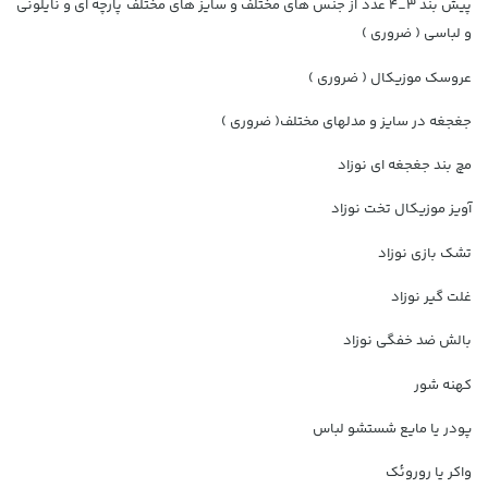
پیش بند 3_4 عدد از جنس های مختلف و سایز های مختلف پارچه ای و نایلونی
و لباسی ( ضروری )
عروسک موزیکال ( ضروری )
جغجغه در سایز و مدلهای مختلف( ضروری )
مچ بند جغجغه ای نوزاد
آویز موزیکال تخت نوزاد
تشک بازی نوزاد
غلت گیر نوزاد
بالش ضد خفگی نوزاد
کهنه شور
پودر یا مایع شستشو لباس
واکر یا روروئک