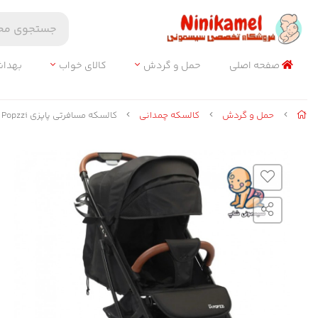
صفحه اصلی
حمل و گردش
کالای خواب
بهدا
حمل و گردش
کالسکه چمدانی
کالسکه مسافرتی پاپزی Popzzi مدل Fly S600 ـ مشکی