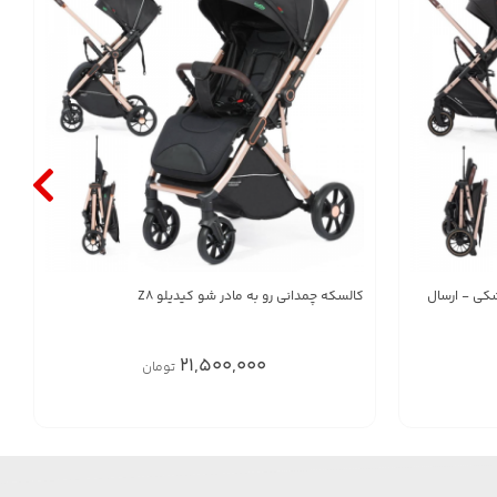
6530pr - رنگ مشکی - ارسال
کالسکه چمدانی رو به مادر شو کیدیلو Z8
21,500,000
تومان