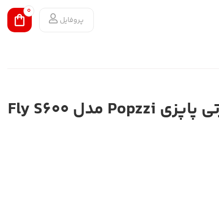
0
پروفایل
کالسکه مسافرتی پاپزی Popzzi مدل Fly S600