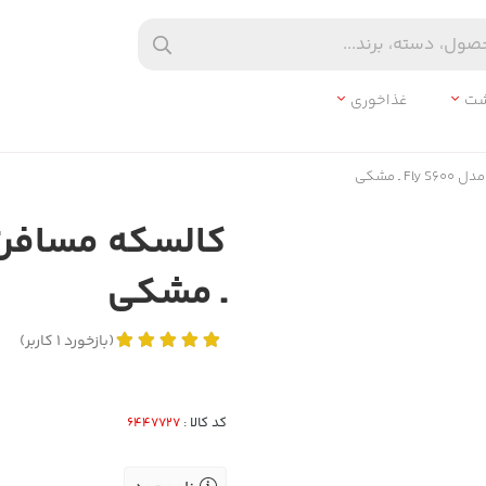
شت
غذاخوری
ـ مشکی
(
بازخورد
1
کاربر
)
کد کالا :