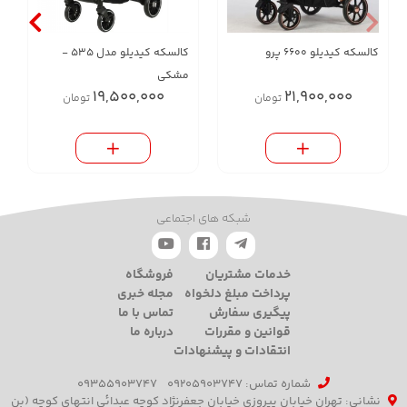
کالسکه کیدیلو 6600 پرو
کالسکه کیدیلو مدل 535 -
مشکی
19,500,000
21,900,000
تومان
تومان
شبکه های اجتماعی
خدمات مشتریان
فروشگاه
پرداخت مبلغ دلخواه
مجله خبری
پیگیری سفارش
تماس با ما
قوانین و مقررات
درباره ما
انتقادات و پیشنهادات
شماره تماس‌: 09205903747
09355903747
نشانی: تهران خیابان پیروزی خیابان جعفرنژاد کوچه عبدائی انتهای کوچه (بن