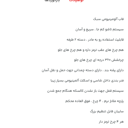
توضیحات
بازخوردها
قاب آلومینیومی سبک
سیستم تاشو کم جا ، سریع و آسان
قابلیت استفاده رو به مادر ، دسته ۲ طرفه
هم چرخ های عقب ترمز داره و هم چرخ های جلو
چرخشش ۳۶۰ درجه ای چرخ های جلو
دارای پشه بند ، دارای دسته چمدانی جهت حمل و نقل آسان
فنر بندی داخل شاسی و اسکلت آلمینیومی بسیار زیبا
سیستم قفل جهت باز نشدن کالسکه هنگام جمع شدن
پارچه ملانژ نرم ، 4 چرخ ، فوق العاده محکم
سایبان قابل تنظیم بزرگ
هر ۴ چرخ ترمز دار