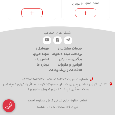
4,900,000
تومان
شبکه های اجتماعی
خدمات مشتریان
فروشگاه
پرداخت مبلغ دلخواه
مجله خبری
پیگیری سفارش
تماس با ما
قوانین و مقررات
درباره ما
انتقادات و پیشنهادات
شماره تماس‌: 09205903747
09355903747
نشانی: تهران خیابان پیروزی خیابان جعفرنژاد کوچه عبدائی انتهای کوچه (بن
بست عسگری) پلاک 4 ( برای تحویل حضوری )
تمامی حقوق برای نی نی کامل محفوظ است
فروشگاه ساخته شده با شاپفا