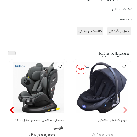
✅کیفیت عالی
صفحه‌ها
حمل و گردش
کالسکه چمدانی
محصولات مرتبط
%17
کریر کیدیلو مشکی
صندلی ماشین کیدیلو مدل 946
طوسی
28,000,000
5,900,000
تومان