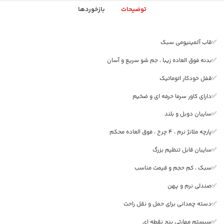
توضیحات
بازخوردها
✅قاب آلمینیومی سبک
✅بدنه فوق العاده زیبا ، جم شو سریع و آسان
✅قفل خودکار اتوماتیک
✅دارای کاور سرما حرفه ای و ضخیم
✅سایبان دوبل و بلند
✅پارچه ملانژ نرم ، 4 چرخ ، فوق العاده محکم
✅سایبان قابل تنظیم بزرگ
✅سبک ، کم حجم و قیمت مناسب
✅صندلی نرم و پهن
✅دسته چمدانی برای حمل و نقل راحت
✅سیستم مهارتی پنج نقطه ای