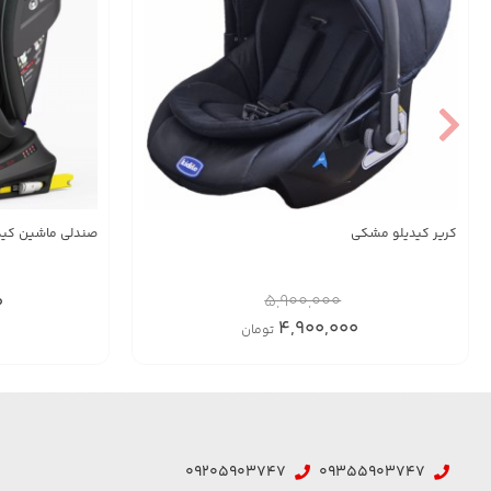
کریر کیدیلو مشکی
صندلی ماشین کیدیلو م
0
5,900,000
4,900,000
تومان
09205903747
09355903747