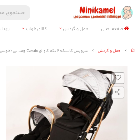
صفحه اصلی
حمل و گردش
کالای خواب
بهدا
حمل و گردش
سرویس کالسکه ۲ تکه کاوالو Cavalo چمدانی (طوسی)