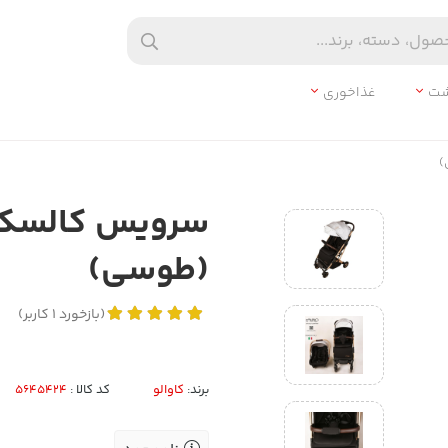
شت
غذاخوری
(طوسی)
(
بازخورد
1
کاربر
)
برند:
کاوالو
کد کالا :