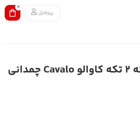
0
پروفایل
سرویس کالسکه ۲ تکه کاوالو Cavalo چمدانی