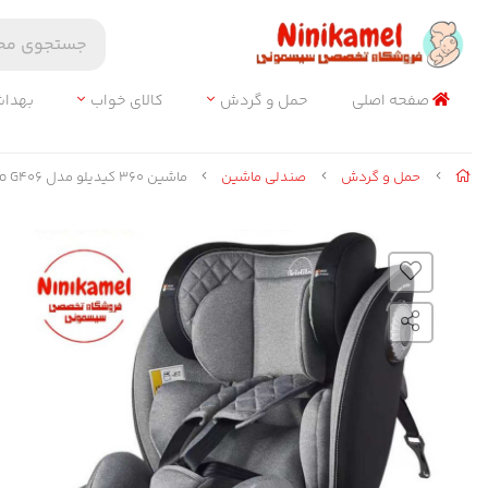
صفحه اصلی
حمل و گردش
کالای خواب
بهدا
حمل و گردش
صندلی ماشین
ماشین ۳۶۰ کیدیلو مدل Kidilo G406 (مشکی طوسی)