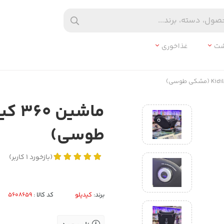
شت
غذاخوری
طوسی)
(
بازخورد
1
کاربر
)
برند:
کیدیلو
کد کالا :