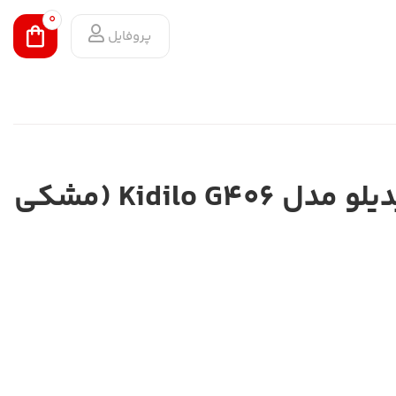
0
پروفایل
ماشین ۳۶۰ کیدیلو مدل Kidilo G406 (مشکی