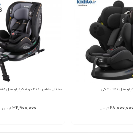
دل 946 مشکی
صندلی ماشین 360 درجه کیدیلو مدل Kidilo KBH608
32,900,000
28,000,00
تومان
تومان