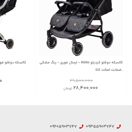
کالسکه دوقلو کیدیلو Kidilo - ارسال فوری - رنگ مشکی
کالسکه دوقلو فوربیبی For Baby 
ـ ضمانت اصالت کالا
0
29,500,000
28,400,000
تومان
09205903747
09355903747