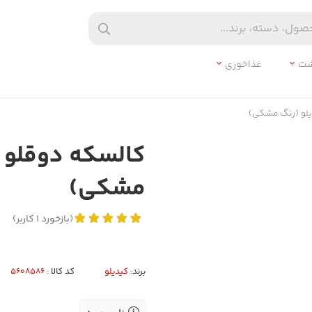
شت
غذاخوری
لو (رنگ مشکی)
کالسکه دوقلو 
مشکی)
(
بازخورد
1
کاربر
)
برند:
کیدیلو
کد کالا :