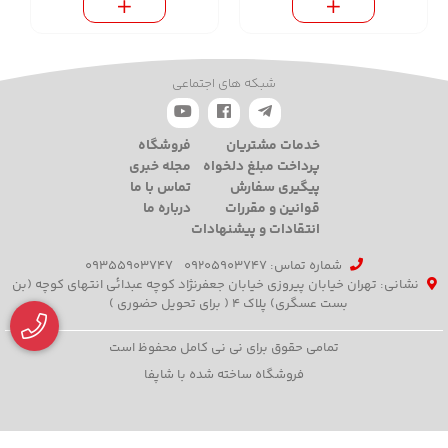
شبکه های اجتماعی
خدمات مشتریان
فروشگاه
پرداخت مبلغ دلخواه
مجله خبری
پیگیری سفارش
تماس با ما
قوانین و مقررات
درباره ما
انتقادات و پیشنهادات
شماره تماس‌: 09205903747
09355903747
نشانی: تهران خیابان پیروزی خیابان جعفرنژاد کوچه عبدائی انتهای کوچه (بن
بست عسگری) پلاک 4 ( برای تحویل حضوری )
تمامی حقوق برای نی نی کامل محفوظ است
فروشگاه ساخته شده با شاپفا