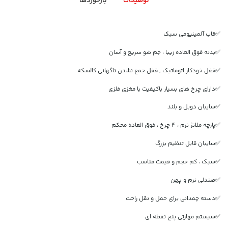
توضیحات
بازخوردها
✅قاب آلمینیومی سبک
✅بدنه فوق العاده زیبا ، جم شو سریع و آسان
✅قفل خودکار اتوماتیک , قفل جمع نشدن ناگهانی کالسکه
✅دارای چرخ های بسیار باکیفیت با مغزی فلزی
✅سایبان دوبل و بلند
✅پارچه ملانژ نرم ، 4 چرخ ، فوق العاده محکم
✅سایبان قابل تنظیم بزرگ
✅سبک ، کم حجم و قیمت مناسب
✅صندلی نرم و پهن
✅دسته چمدانی برای حمل و نقل راحت
✅سیستم مهارتی پنج نقطه ای