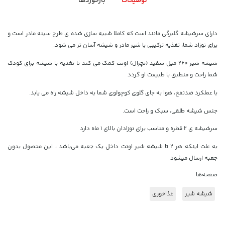
توضیحات
بازخوردها
دارای سرشیشه گلبرگی مانند است که کاملا شبیه سازی شده ی طرح سینه مادر است و
برای نوزاد شما، تغذیه ترکیبی با شیر مادر و شیشه آسان تر می شود.
شیشه شیر 260 میل سفید (نچرال) اونت کمک می کند تا تغذیه با شیشه برای کودک
شما راحت و منطبق با طبیعت او گردد
با عملکرد ضدنفخ، هوا به جای گلوی کوچولوی شما به داخل شیشه راه می یابد.
جنس شیشه طلقی، سبک و راحت است.
سرشیشه ی 2 قطره و مناسب برای نوزادان بالای 1 ماه دارد
به علت اینکه هر ۲ تا شیشه شیر اونت داخل یک جعبه می‌باشد ، این محصول بدون
جعبه ارسال میشود
صفحه‌ها
شیشه شیر
غذاخوری