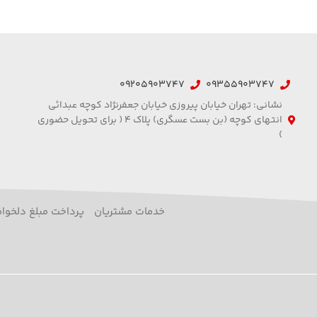
09205903747
09355903747
نشانی: تهران خیابان پیروزی خیابان جعفرنژاد کوچه عبدائی
انتهای کوچه (بن بست عسگری) پلاک 4 ( برای تحویل حضوری
)
خدمات مشتریان
پرداخت مبلغ دلخواه