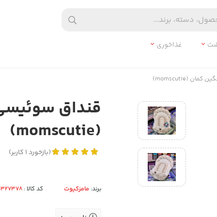
شت
غذاخوری
 (momscutie)
قنداق سوئیسی 
(momscutie)
(
بازخورد
1
کاربر
)
برند:
مامزکیوت
کد کالا :