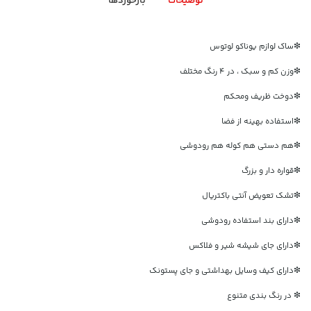
توضیحات
بازخوردها
❇ساک لوازم یوناکو لوتوس
❇وزن کم و سبک ، در ۴ رنگ مختلف
❇دوخت ظریف ومحکم
❇استفاده بهینه از فضا
❇هم دستی هم کوله هم رودوشی
❇قواره دار و بزرگ
❇تشک تعویض آنتی باکتریال
❇دارای بند استفاده رودوشی
❇دارای جای شیشه شیر و فلاکس
❇دارای کیف وسایل بهداشتی و جای پستونک
❇ در رنگ بندی متنوع