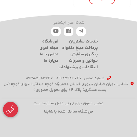
شبکه های اجتماعی
خدمات مشتریان
فروشگاه
پرداخت مبلغ دلخواه
مجله خبری
پیگیری سفارش
تماس با ما
قوانین و مقررات
درباره ما
انتقادات و پیشنهادات
شماره تماس‌: 09205903747
09355903747
نشانی: تهران خیابان پیروزی خیابان جعفرنژاد کوچه عبدائی انتهای کوچه (بن
بست عسگری) پلاک 4 ( برای تحویل حضوری )
تمامی حقوق برای نی نی کامل محفوظ است
فروشگاه ساخته شده با شاپفا