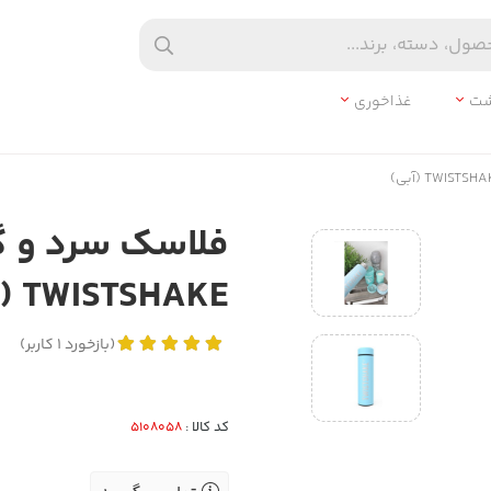
شت
غذاخوری
TWISTSHAKE (آبی)
(
بازخورد
1
کاربر
)
کد کالا :