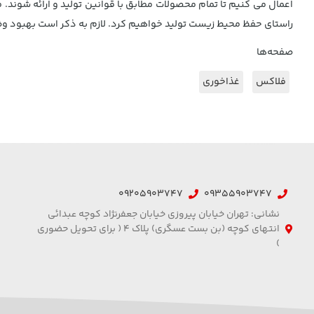
اعمال می کنیم تا تمام محصولات مطابق با قوانین تولید و ارائه ش
راستای حفظ محیط زیست تولید خواهیم کرد. لازم به ذکر است بهبود
صفحه‌ها
فلاکس
غذاخوری
09205903747
09355903747
نشانی: تهران خیابان پیروزی خیابان جعفرنژاد کوچه عبدائی
انتهای کوچه (بن بست عسگری) پلاک 4 ( برای تحویل حضوری
)