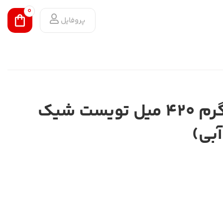
0
پروفایل
فلاسک سرد و گرم 420 میل تویست شیک