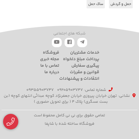
حمل و گردش
ساک حمل
شبکه های اجتماعی
خدمات مشتریان
فروشگاه
پرداخت مبلغ دلخواه
مجله خبری
پیگیری سفارش
تماس با ما
قوانین و مقررات
درباره ما
انتقادات و پیشنهادات
شماره تماس‌: 09205903747
09355903747
نشانی: تهران خیابان پیروزی خیابان جعفرنژاد کوچه عبدائی انتهای کوچه (بن
بست عسگری) پلاک 4 ( برای تحویل حضوری )
تمامی حقوق برای نی نی کامل محفوظ است
فروشگاه ساخته شده با شاپفا