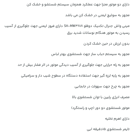
دارای دو موتور مجزا جهت عملکرد همزمان سیستم شستشو و خشک کن
مجهز به سوئیچ ایمنی در خشک کن می باشد
مینی واش جنرال تکنیک دوقلو SH-MW3818 دارای فیوز ایمنی جهت جلوگیری از آسیب
رسیدن به موتور هنگام نوسانات شدید برق
بدون لرزش در حین خشک کردن
مجهز به سیستم حباب ساز جهت شستشوی بهتر لباس
مجهز به رله حرارتی جهت جلوگیری از آسیب دیدگی موتور در اثر فشار بیش از حد
مجهز به پایه لرزه گیر جهت استفاده دستگاه در سطوح شیب دار و سرامیکی
مجهز به چرخ جهت سهولت در جابجایی
مصرف انرژی پایین با توان شستشوی بالا
موتور شستشوی دو دور (چپ و راستگرد)
دارای اهرم تخلیه
تایمر شستشوی 15دقیقه ایی