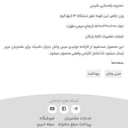
دفترچه راهنمایی فارسی
وزن خالص این کهنه شور دستگاه 13 کیلو گرم
ابعاد 670×360×580 (ارتفاع×عرض×طول)
ضمانت تعمیرات کاملا رایگان
این محصول مستقیم از کارخانه تولیدی مینی واش جنرال تکنیک برای مشتریان عزیز
ارسال میشود لذا شامل گارانتی واقعی محصول میشود.
صفحه‌ها
مینی واش
بهداشت
شبکه های اجتماعی
خدمات مشتریان
فروشگاه
پرداخت مبلغ دلخواه
مجله خبری