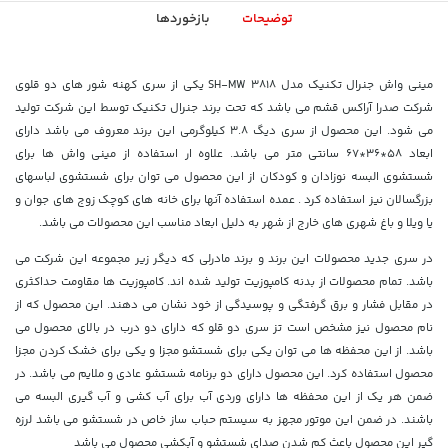
توضیحات
بازخوردها
مینی واش جنرال تکنیک مدل SH-MW 3818 یکی از سری کهنه شور های دو قلوی
شرکت صدرا آراکس قشم می باشد که تحت برند جنرال تکنیک توسط این شرکت تولید
می شود. این محصول از سری دیگ 3.8 کیلوگرمی این برند معروف می باشد دارای
ابعاد 58*36*67 سانتی متر می باشد. علاوه ار استفاده از مینی واش ها برای
شستشوی البسه نوزادان و کودکان از این محصول می توان برای شستشوی لباسهای
بزرگسالان نیز استفاده کرد . عمده استفاده آنها برای خانه های کوچک زوج های جوان و
یا ویلا و باغ شهری های خارج از شهر به دلیل ابعاد مناسب این محصولات می باشد.
در سری جدید محصولات این برند و برند مادرلی که دیگر زیر مجموعه این شرکت می
باشد. تمام محصولات از بدنه کامپوزیت تولید شده اند. کامپوزیت ها مقاومت حداکثری
در مقابل فشار و برق گرفتگی و پوسیدگی از خود نشان می دهند. این محصول که از
نام محصول نیز مشخص است تز سری دو قلو که دارای دو درب در بالای محصول می
باشد. از این محفظه ها می توان یکی برای شستشو مجزا و یکی برای خشک کردن مجزا
محصول استفاده کرد. این محصول دارای دو برنامه شستشو عادی و ملایم می باشد. در
ضمن هر یک از این محفظه ها دارای وردی آب برای آب کشی و آب گیری البسه می
باشند. در ضمن این موتور مجهز به سیستم حباب ساز خاص در شستشو می باشد لرزه
گیر این محصول باعث کم شدن صدای شستشو و آبکشی محصول می باشد