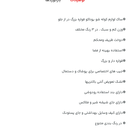
توضیحات
بازخوردها
❇ساک لوازم کوله شو یوناکو قواره بزرگ در از جلو
❇وزن کم و سبک ، در ۳ رنگ مختلف
❇دوخت ظریف ومحکم
❇استفاده بهینه از فضا
❇قواره دار و بزرگ
❇جیب های اختصاصی برای پوشاک و دستمال
❇تشک تعویض آنتی باکتریها
❇دارای بند استفاده رودوشی
❇دارای جای شیشه شیر و فلاکس
❇دارای کیف وسایل بهداشتی و جای پستونک
❇ در رنگ بندی متنوع