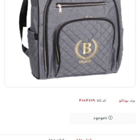
برند:
یوناکو
کد کالا :
ناموجود