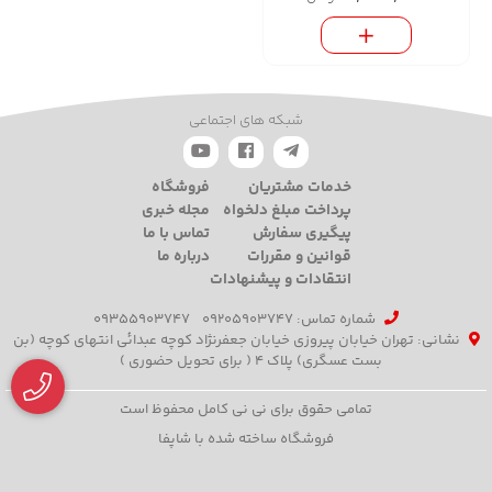
شبکه های اجتماعی
خدمات مشتریان
فروشگاه
پرداخت مبلغ دلخواه
مجله خبری
پیگیری سفارش
تماس با ما
قوانین و مقررات
درباره ما
انتقادات و پیشنهادات
شماره تماس‌: 09205903747
09355903747
نشانی: تهران خیابان پیروزی خیابان جعفرنژاد کوچه عبدائی انتهای کوچه (بن
بست عسگری) پلاک 4 ( برای تحویل حضوری )
تمامی حقوق برای نی نی کامل محفوظ است
فروشگاه ساخته شده با شاپفا