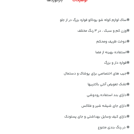
توضیحات
بازخوردها
❇ساک لوازم کوله شو یوناکو قواره بزرگ در از جلو
❇وزن کم و سبک ، در ۳ رنگ مختلف
❇دوخت ظریف ومحکم
❇استفاده بهینه از فضا
❇قواره دار و بزرگ
❇جیب های اختصاصی برای پوشاک و دستمال
❇تشک تعویض آنتی باکتریها
❇دارای بند استفاده رودوشی
❇دارای جای شیشه شیر و فلاکس
❇دارای کیف وسایل بهداشتی و جای پستونک
❇ در رنگ بندی متنوع