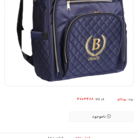
برند:
یوناکو
کد کالا :
ناموجود