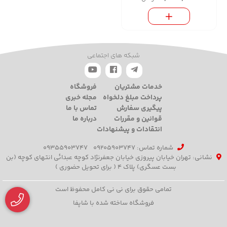
شبکه های اجتماعی
خدمات مشتریان
فروشگاه
پرداخت مبلغ دلخواه
مجله خبری
پیگیری سفارش
تماس با ما
قوانین و مقررات
درباره ما
انتقادات و پیشنهادات
شماره تماس‌: 09205903747
09355903747
نشانی: تهران خیابان پیروزی خیابان جعفرنژاد کوچه عبدائی انتهای کوچه (بن
بست عسگری) پلاک 4 ( برای تحویل حضوری )
تمامی حقوق برای نی نی کامل محفوظ است
فروشگاه ساخته شده با شاپفا