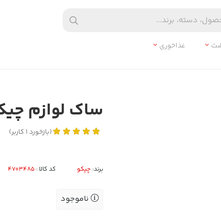
شت
غذاخوری
ساک لوازم چیکو
(
بازخورد
1
کاربر
)
برند:
چیکو
کد کالا :
ناموجود