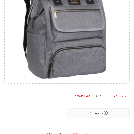
برند:
یوناکو
کد کالا :
ناموجود