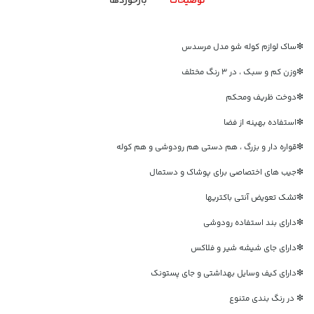
توضیحات
بازخوردها
❇ساک لوازم کوله شو مدل مرسدس
❇وزن کم و سبک ، در ۳ رنگ مختلف
❇دوخت ظریف ومحکم
❇استفاده بهینه از فضا
❇قواره دار و بزرگ ، هم دستی هم رودوشی و هم کوله
❇جیب های اختصاصی برای پوشاک و دستمال
❇تشک تعویض آنتی باکتریها
❇دارای بند استفاده رودوشی
❇دارای جای شیشه شیر و فلاکس
❇دارای کیف وسایل بهداشتی و جای پستونک
❇ در رنگ بندی متنوع