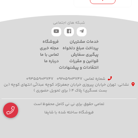
شبکه های اجتماعی
خدمات مشتریان
فروشگاه
پرداخت مبلغ دلخواه
مجله خبری
پیگیری سفارش
تماس با ما
قوانین و مقررات
درباره ما
انتقادات و پیشنهادات
شماره تماس‌: 09205903747
09355903747
نشانی: تهران خیابان پیروزی خیابان جعفرنژاد کوچه عبدائی انتهای کوچه (بن
بست عسگری) پلاک 4 ( برای تحویل حضوری )
تمامی حقوق برای نی نی کامل محفوظ است
فروشگاه ساخته شده با شاپفا