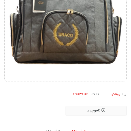
برند:
یوناکو
کد کالا :
ناموجود