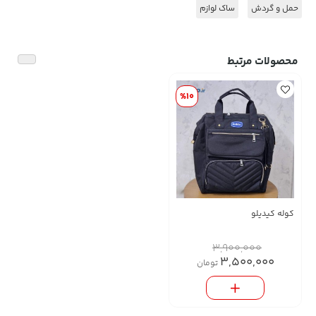
حمل و گردش
ساک لوازم
محصولات مرتبط
%10
کوله کیدیلو
3,900,000
3,500,000
تومان