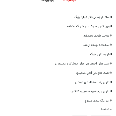
توضیحات
بازخوردها
❇ساک لوازم یوناکو قواره بزرگ
❇وزن کم و سبک ، در ۵ رنگ مختلف
❇دوخت ظریف ومحکم
❇استفاده بهینه از فضا
❇قواره دار و بزرگ
❇جیب های اختصاصی برای پوشاک و دستمال
❇تشک تعویض آنتی باکتریها
❇دارای بند استفاده رودوشی
❇دارای جای شیشه شیر و فلاکس
❇ در رنگ بندی متنوع
صفحه‌ها